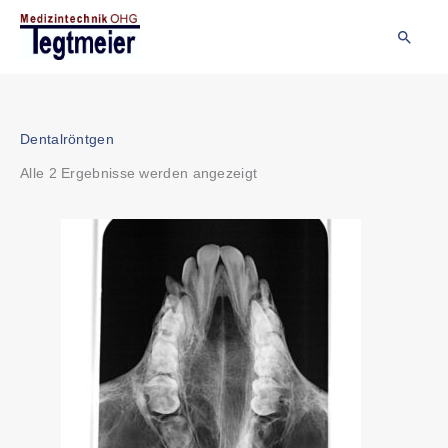
Zum
Inhalt
Suche
springen
Nach
Dentalröntgen
Beliebtheit
Alle 2 Ergebnisse werden angezeigt
sortiert