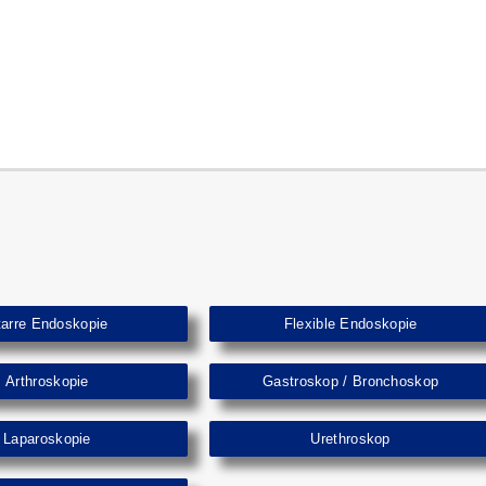
tarre Endoskopie
Flexible Endoskopie
Arthroskopie
Gastroskop / Bronchoskop
Laparoskopie
Urethroskop