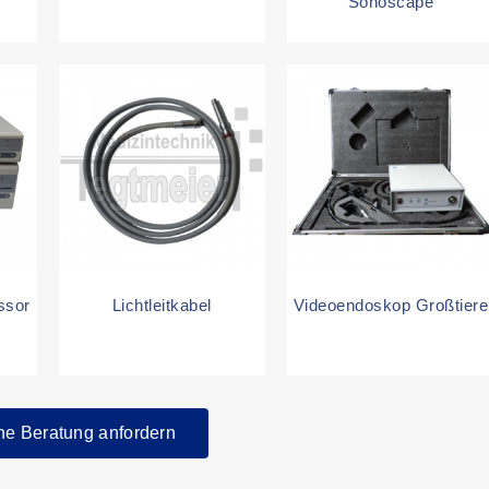
Sonoscape
ssor
Lichtleitkabel
Videoendoskop Großtiere
he Beratung anfordern