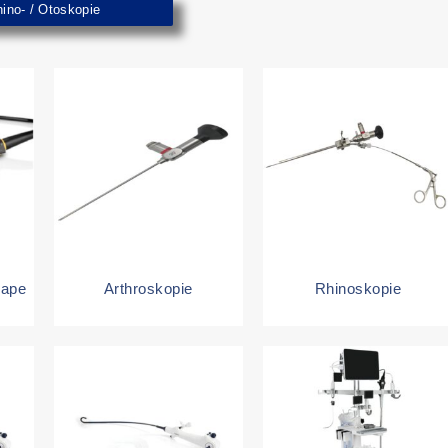
ino- / Otoskopie
cape
Arthroskopie
Rhinoskopie