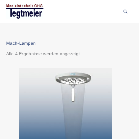
Zum
Inhalt
Suche
springen
Nach
Mach-Lampen
Beliebtheit
Alle 4 Ergebnisse werden angezeigt
sortiert