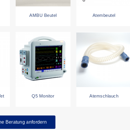
AMBU Beutel
Atembeutel
et
Q5 Monitor
Atemschlauch
he Beratung anfordern