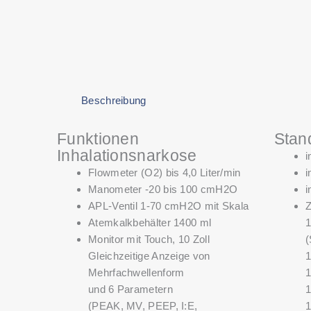
Beschreibung
Funktionen
Stan
Inhalationsnarkose
i
Flowmeter (O2) bis 4,0 Liter/min
i
Manometer -20 bis 100 cmH2O
i
APL-Ventil 1-70 cmH2O mit Skala
Z
Atemkalkbehälter 1400 ml
1
Monitor mit Touch, 10 Zoll
(
Gleichzeitige Anzeige von
1
Mehrfachwellenform
1
und 6 Parametern
1
(PEAK, MV, PEEP, I:E,
1