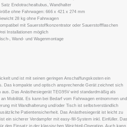
 Satz Endotrachealtubus, Wandhalter
röße ohne Fahrwagen: 666 x 421 x 274 mm
ewicht 28 kg ohne Fahrwagen
ompatibel mit Sauerstoffkonzentrator oder Sauerstoffflaschen
rei Installationen möglich
isch-, Wand- und Wagenmontage
wickelt und ist mit seinen geringen Anschaffungskosten ein
xis. Das kompakte und optisch ansprechende Gerät zeichnet sich
en aus. Das Anästhesiegerät TEG95V wird standardmäßig als
aß an Mobilität. Es kann bei Bedarf vom Fahrwagen entnommen und
ferung mit Wandhalterung und/oder Tisch ist selbstverständlich
usätzliche Patientensicherheit. Das Anästhesiegerät ist leicht zu
t ein sicherer Verdampfer mit easy-fill-System inkl. Einfüller. Da
 für den Einsatz in der klassischen Weichteil-Operation. Auch kann