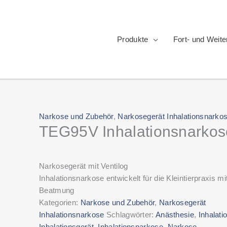
Produkte
Fort- und Weite
Narkose und Zubehör
,
Narkosegerät Inhalationsnarko
TEG95V Inhalationsnarkos
Narkosegerät mit Ventilog
Inhalationsnarkose entwickelt für die Kleintierpraxis mi
Beatmung
Kategorien:
Narkose und Zubehör
,
Narkosegerät
Inhalationsnarkose
Schlagwörter:
Anästhesie
,
Inhalati
Inhalationsgerät
,
Inhalationsnarkose
,
Narkose
,