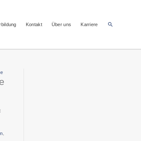
Suchen
rbildung
Kontakt
Über uns
Karriere
se
e
t
on
,