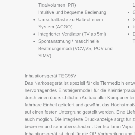
Tidalvolumen, PR)
1
Intuitive und bequeme Bedienung
G
Umschalttaste zu Halb-offenem
G
System (ACGO)
k
Integrierter Ventilator (TV ab 5ml)
D
Spontanatmung / maschinelle
T
Beatmungsmodi (VCV,VS, PCV und
SIMV)
Inhalationsgerät TEG95V
Das Narkosegerät ist speziell für die Tiermedizin ent
hervorragendes Einsteigermodell für die Kleintierpra
durch einen übersichtlichen Aufbau aller Komponent
fahrbare Einheit geliefert und gewährt das Höchstm
auf einen festen Untergrund gestellt werden. Eine Lie
auch möglich. Die integrierte Druckanzeige sorgt für z
bedienen und sehr überschaubar. Der Isofluran Vapor is
Inhalationsgerät ist ideal für die OP-Vorbereitung und