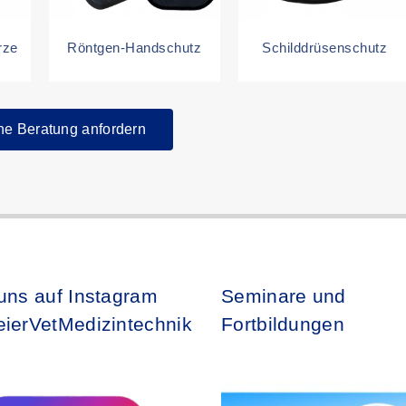
rze
Röntgen-Handschutz
Schilddrüsenschutz
he Beratung anfordern
uns auf Instagram
Seminare und
ierVetMedizintechnik
Fortbildungen